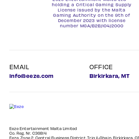
holding a Critical Gaming Supply
License issued by the Malta
Gaming Authority on the 9th of
December 2023 with license
number
MGA/B2B/104/2000
EMAIL
OFFICE
info@eeze.com
Birkirkara, MT
Eeze Entertainment Malta Limited
Co. Reg. Nr. C36814
Eeze, Zone 2, Central Business District, Triq il-Ghajn, Birkirkara, 