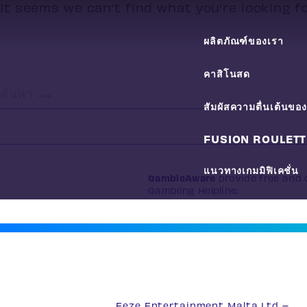
It seems we can’t find what you’re looking f
ผลิตภัณฑ์ของเรา
คาสิโนสด
ค้นหา
สัมผัสความตื่นเต้นข
สำหรับ:
FUSION ROULETT
แนวทางเกมมิฟิเคชั่น
GambleAware
provide free and c
Gambling Helpline:
0808 8020 1
Eeze Entertainment Malta Ltd –