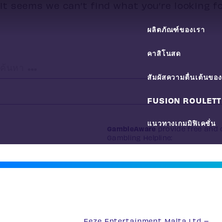
It seems we can’t find what you’re looking f
ผลิตภัณฑ์ของเรา
คาสิโนสด
ค้นหา
สัมผัสความตื่นเต้นข
สำหรับ:
FUSION ROULETT
แนวทางเกมมิฟิเคชั่น
GambleAware
provide free and c
Gambling Helpline:
0808 8020 1
Eeze Entertainment Malta Ltd –