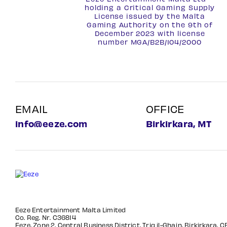
holding a Critical Gaming Supply
License issued by the Malta
Gaming Authority on the 9th of
December 2023 with license
number
MGA/B2B/104/2000
EMAIL
OFFICE
info@eeze.com
Birkirkara, MT
Eeze Entertainment Malta Limited
Co. Reg. Nr. C36814
Eeze, Zone 2, Central Business District, Triq il-Ghajn, Birkirkara, 